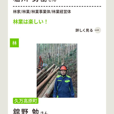
林家/林業/林業事業体/林業経営体
林業は楽しい！
林
久万高原町
舘野 勉
さん