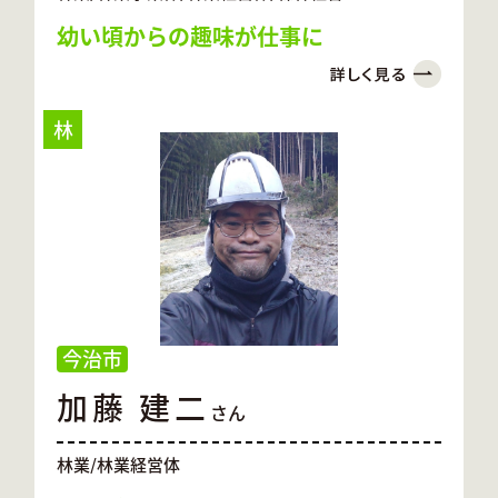
幼い頃からの趣味が仕事に
林
今治市
加藤 建二
さん
林業/林業経営体