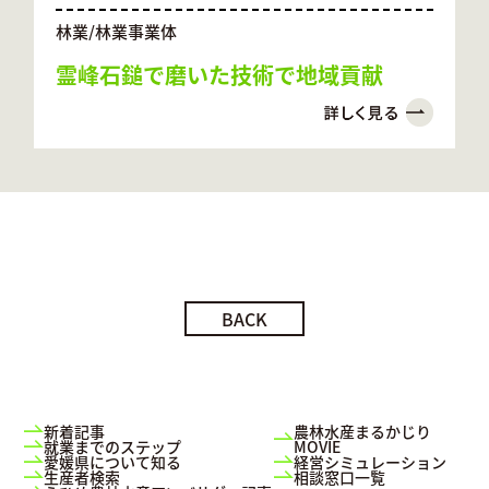
林業/林業事業体
霊峰石鎚で磨いた技術で地域貢献
BACK
新着記事
農林水産まるかじり
就業までのステップ
MOVIE
愛媛県について知る
経営シミュレーション
生産者検索
相談窓口一覧