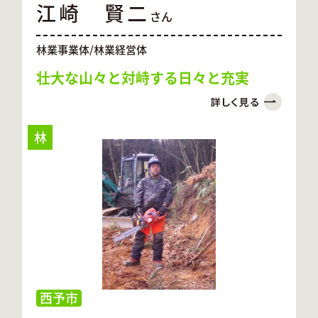
江崎 賢二
さん
林業事業体/林業経営体
壮大な山々と対峙する日々と充実
林
西予市