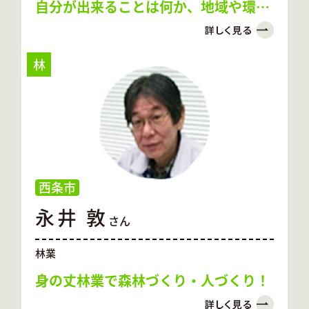
自分が出来ることは何か、地域や環境
のために
林
西条市
永井 敦
さん
林業
身の丈林業で森林づくり・人づくり！