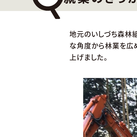
地元のいしづち森林
な角度から林業を広
上げました。