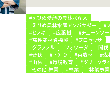
#えひめ愛顔の農林水産人
#えひめ農林水産アンバサダー
#
#ヒノキ
#広葉樹
#チェーンソー
#高性能林業機械
#プロセッサ
#グラップル
#フォワーダ
#間伐
#皆伐
#下刈り
#再造林
#森
#山林
#環境教育
#ツリークラ
#その他 林業
#林業
#林業事