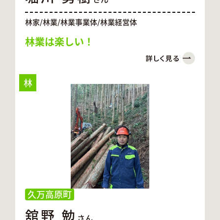
林家/林業/林業事業体/林業経営体
林業は楽しい！
林
久万高原町
舘野 勉
さん