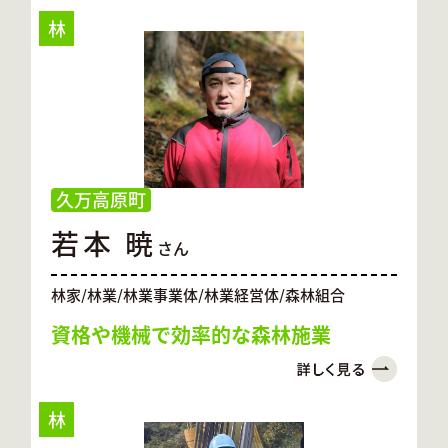
林
久万高原町
若本 暁
さん
林家/林業/林業事業体/林業経営体/森林組合
資格や機械で効率的な森林施業
林