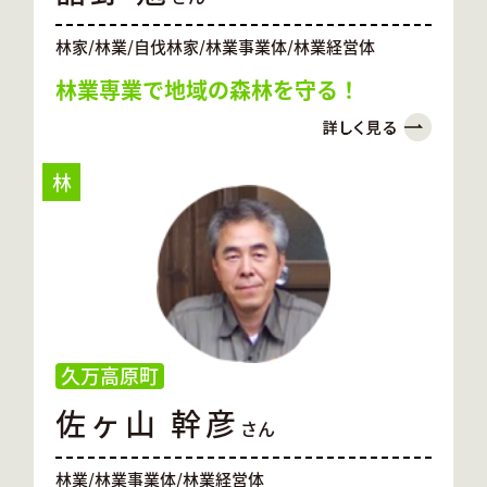
林家/林業/自伐林家/林業事業体/林業経営体
林業専業で地域の森林を守る！
林
久万高原町
佐ヶ山 幹彦
さん
林業/林業事業体/林業経営体