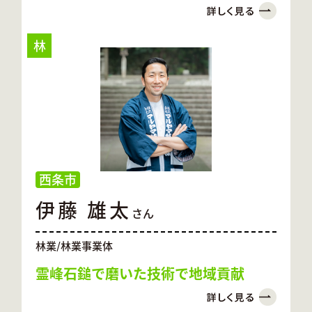
beaver.
林
西条市
伊藤 雄太
さん
林業/林業事業体
霊峰石鎚で磨いた技術で地域貢献