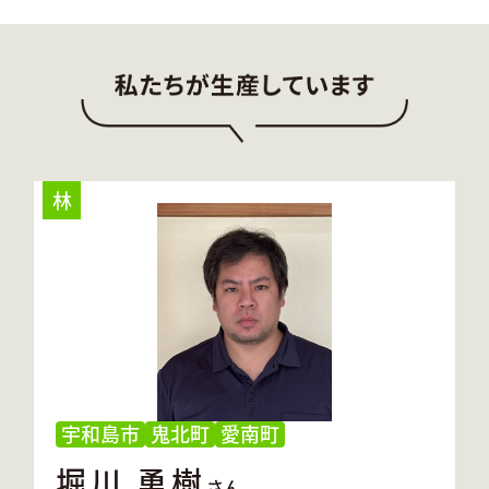
林
宇和島市
鬼北町
愛南町
堀川 勇樹
さん