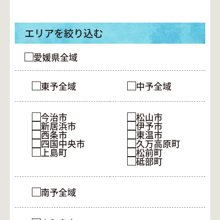
エリアを絞り込む
愛媛県全域
東予全域
中予全域
今治市
松山市
新居浜市
伊予市
西条市
東温市
四国中央市
久万高原町
上島町
松前町
砥部町
南予全域