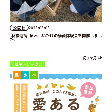
公開日
2023/03/03
-林福連携- 原木しいたけの植菌体験会を開催しまし
た。
続きを見る
#林業トピックス
農
水
林