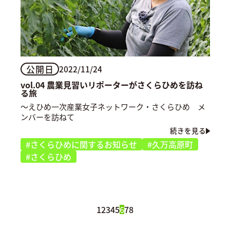
公開日
2022/11/24
vol.04 農業見習いリポーターがさくらひめを訪ね
る旅
〜えひめ一次産業女子ネットワーク・さくらひめ メ
ンバーを訪ねて
続きを見る
#さくらひめに関するお知らせ
#久万高原町
#さくらひめ
1
2
3
4
5
6
7
8