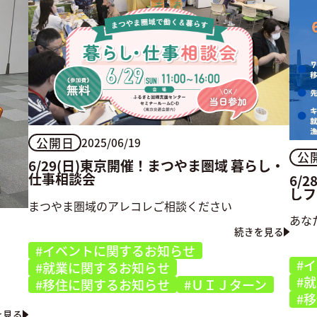
公開日
2025/06/19
公
6/29(日)東京開催！まつやま圏域 暮らし・
仕事相談会
6/
しフ
まつやま圏域のアレコレご相談ください
あな
続きを見る
#イベントに関するお知らせ
#
#就業に関するお知らせ
#
#移住に関するお知らせ
#ＵＩＪターン
#
を見る