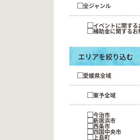
全ジャンル
イベントに関する
補助金に関するお
エリアを絞り込む
愛媛県全域
東予全域
今治市
新居浜市
西条市
四国中央市
上島町