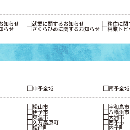
お知らせ
就業に関するお知らせ
移住に関
知らせ
さくらひめに関するお知らせ
林業トピ
中予全域
南予全域
松山市
宇和島市
伊予市
八幡浜市
東温市
大洲市
久万高原町
西予市
松前町
内子町