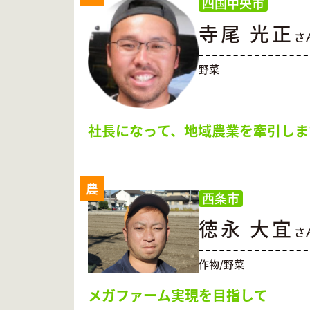
四国中央市
寺尾 光正
さ
野菜
社長になって、地域農業を牽引しま
農
西条市
徳永 大宜
さ
作物/野菜
メガファーム実現を目指して