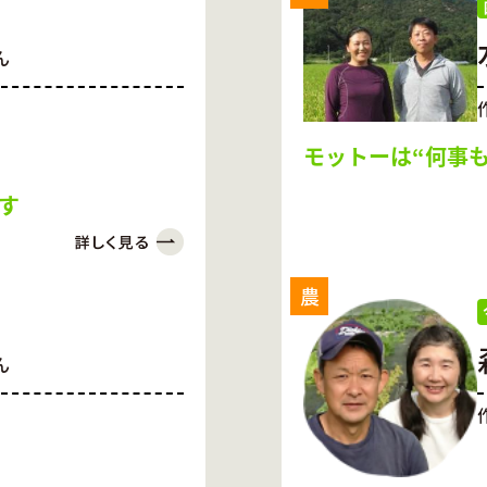
ん
モットーは“何事
す
農
ん