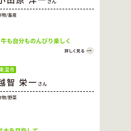
さん
作物/畜産
 牛も自分ものんびり楽しく
東温市
越智 栄一
さん
作物/野菜
拡大を目指して