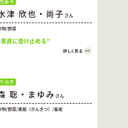
西条市
水津 欣也・尚子
さん
作物/野菜
も素直に受け止める”
今治市
森 聡・まゆみ
さん
作物/野菜/果樹（かんきつ）/畜産