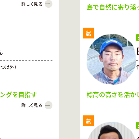
島で自然に寄り添
農
ん
きつ以外）
ングを目指す
標高の高さを活か
農