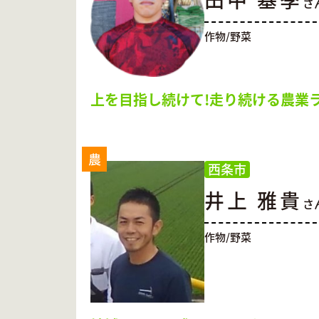
さ
作物/野菜
上を目指し続けて!走り続ける農業
農
西条市
井上 雅貴
さ
作物/野菜