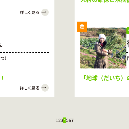
農
ん
きつ）
しい！
「地球（だいち）
1
2
3
4
5
6
7