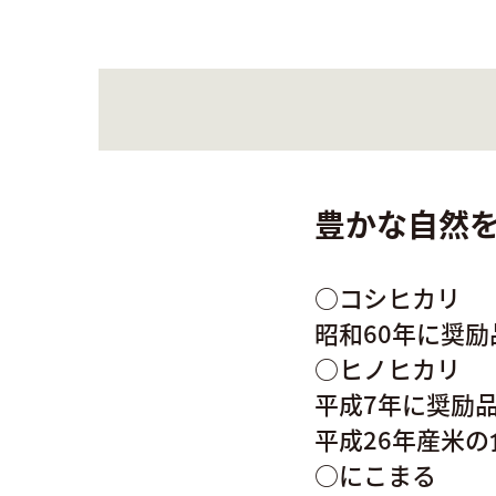
豊かな自然
○コシヒカリ
昭和60年に奨
○ヒノヒカリ
平成7年に奨励
平成26年産米
○にこまる