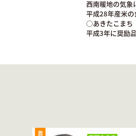
西南暖地の気象
平成28年産米
○あきたこまち
平成3年に奨励
農