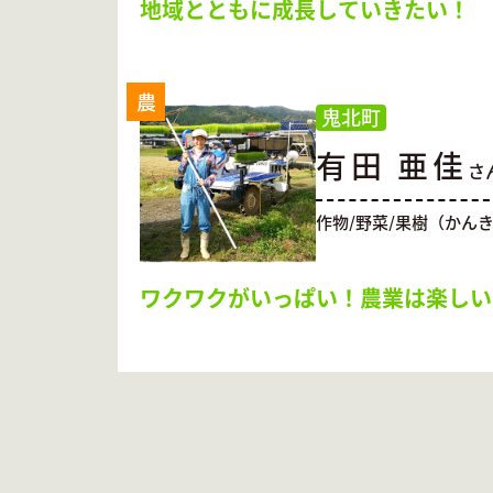
地域とともに成長していきたい！
農
鬼北町
有田 亜佳
さ
作物/野菜/果樹（かん
ワクワクがいっぱい！農業は楽