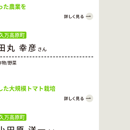
った農業を
久万高原町
田丸 幸彦
さん
作物/野菜
した大規模トマト栽培
久万高原町
小田原 洋一