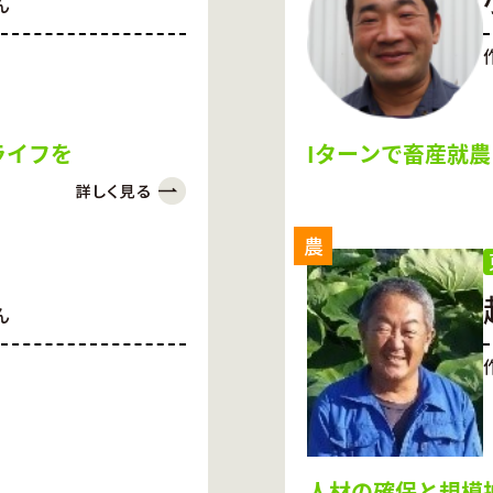
ん
ライフを
Iターンで畜産就農
農
ん
人材の確保と規模