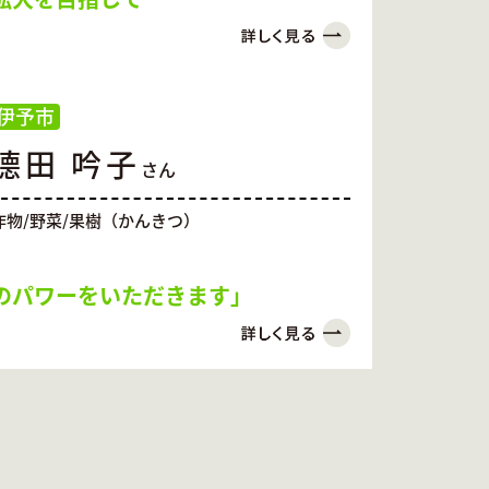
伊予市
德田 吟子
さん
作物/野菜/果樹（かんきつ）
のパワーをいただきます」