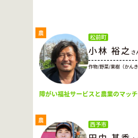
農
松前町
小林 裕之
さ
作物/野菜/果樹（かん
障がい福祉サービスと農業のマッチ
農
西予市
田中 基季