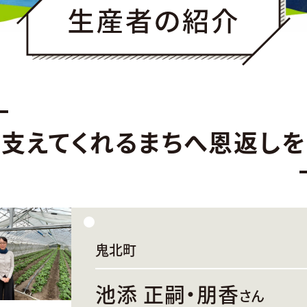
支えてくれるまちへ恩返しを
鬼北町
池添 正嗣・朋香
さん