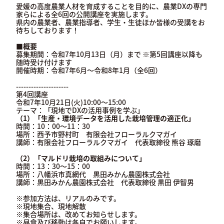
愛媛の高度農業人材を育成することを目的に、農業DXの専門
家らによる全6回の公開講座を実施します。
県内の農業者、農業指導者、学生・生徒ほか皆様の受講をお
待ちしております！
■概要
募集期間：令和7年10月13日（月）まで ※第5回講座以降も
随時受け付けます
開催時期：令和7年6月～令和8年1月（全6回）
---------------------
第4回講座
令和7年10月21日(火)10:00～15:00
テーマ：「現地でDXの活用事例を学ぶ」
（1）「生産・環境データを活用した栽培管理の適正化」
時間：10：00～11：30
場所：西予市野村町 有限会社フローラルクマガイ
講師：有限会社フローラルクマガイ 代表取締役 熊谷 琢磨
（2）「マルドリ栽培の取組みについて」
時間：13：30～15：00
場所：八幡浜市真網代 黒田みかん農園株式会社
講師：黒田みかん農園株式会社 代表取締役 黒田 伊智男
※参加方法は、リアルのみです。
※現地集合、現地解散
※集合場所は、改めてお知らせします。
※昼食及び移動は各自でお願いします。