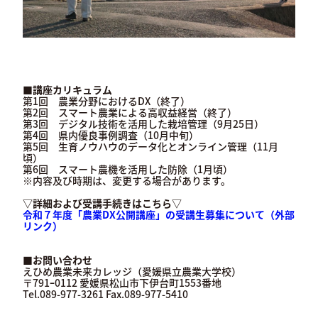
■講座カリキュラム
第1回 農業分野におけるDX（終了）
第2回 スマート農業による高収益経営（終了）
第3回 デジタル技術を活用した栽培管理（9月25日）
第4回 県内優良事例調査（10月中旬）
第5回 生育ノウハウのデータ化とオンライン管理（11月
頃）
第6回 スマート農機を活用した防除（1月頃）
※内容及び時期は、変更する場合があります。
▽詳細および受講手続きはこちら▽
令和７年度「農業DX公開講座」の受講生募集について（外部
リンク）
■お問い合わせ
えひめ農業未来カレッジ（愛媛県立農業大学校）
〒791ｰ0112 愛媛県松山市下伊台町1553番地
Tel.089-977-3261 Fax.089-977-5410