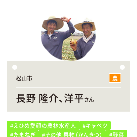
松山市
農
長野 隆介、洋平
さん
#えひめ愛顔の農林水産人
#キャベツ
#たまねぎ
#その他 果物（かんきつ）
#野菜