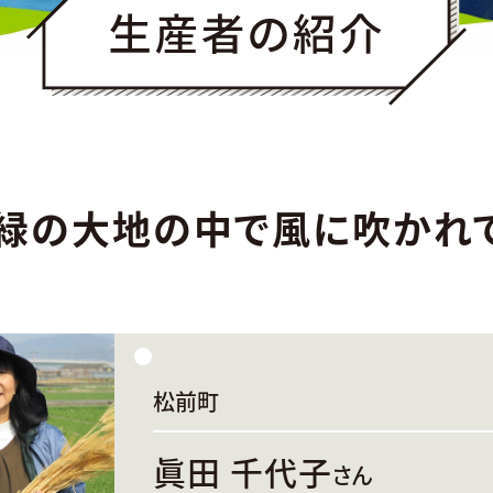
緑の大地の中で風に吹かれ
松前町
眞田 千代子
さん