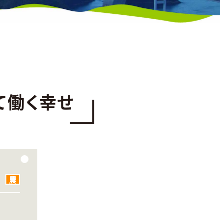
て働く幸せ
農