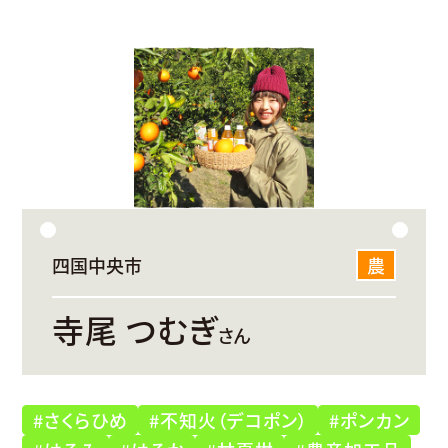
四国中央市
農
寺尾 つむぎ
さん
#さくらひめ
#不知火（デコポン）
#ポンカン