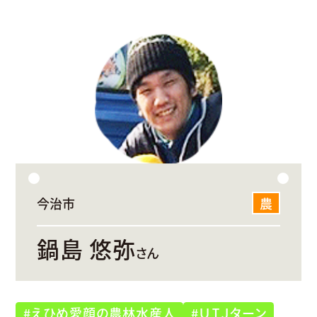
今治市
農
鍋島 悠弥
さん
#えひめ愛顔の農林水産人
#ＵＩＪターン