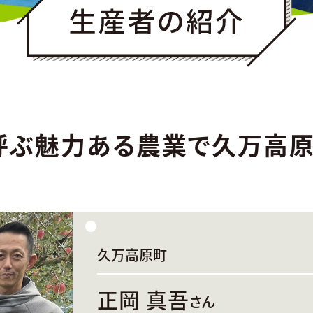
呼ぶ魅力ある農業で久万高原
久万高原町
正岡 真吾
さん