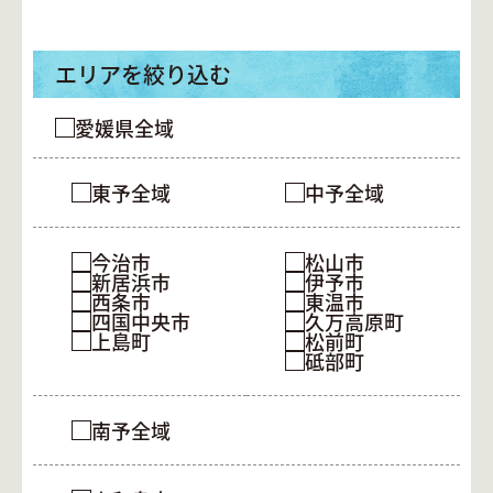
エリアを絞り込む
愛媛県全域
東予全域
中予全域
今治市
松山市
新居浜市
伊予市
西条市
東温市
四国中央市
久万高原町
上島町
松前町
砥部町
南予全域