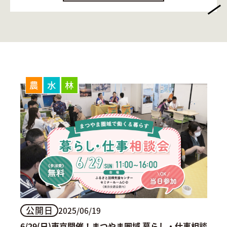
農
水
林
公開日
2025/06/19
6/29(日)東京開催！まつやま圏域 暮らし・仕事相談