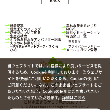
BACK
新着記事
農林水産まるかじり
就業までのステップ
MOVIE
愛媛県について知る
経営シミュレーション
生産者検索
相談窓口一覧
えひめ農林水産アンバサダー記事
お問合せ
えひめの林業を知る
さくら
一次産業女子ネットワーク・
プライバシーポリシー
ひめ
メールマガジン登録
当ウェブサイトでは、お客様により良いサービスを提
供するため、Cookieを利用しております。当ウェブサ
イトを快適にご利用いただくため、Cookieの使用に
ご同意ください。なお、このまま当ウェブサイトをご
覧いただいた場合、Cookieの使用にご同意いただい
えひめで就業！
たものとさせていただきます。
詳細はこちら
農林水産まるかじり
就業支援サイト