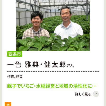
西条市
一色 雅典・健太郎
さん
作物/野菜
親子でいちご・水稲経営と地域の活性化に取
り組む
農