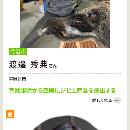
今治市
渡邉 秀典
さん
害獣対策
害獣駆除から四国にジビエ産業を創出する
農