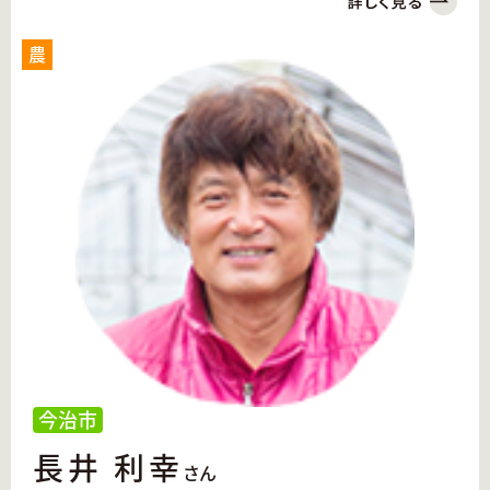
農
今治市
長井 利幸
さん