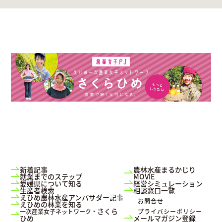
新着記事
農林水産まるかじり
就業までのステップ
MOVIE
愛媛県について知る
経営シミュレーション
生産者検索
相談窓口一覧
えひめ農林水産アンバサダー記事
お問合せ
えひめの林業を知る
さくら
一次産業女子ネットワーク・
プライバシーポリシー
ひめ
メールマガジン登録