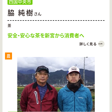
四国中央市
脇 純樹
さん
茶
安全・安心な茶を新宮から消費者へ
農