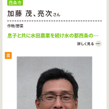
西条市
加藤 茂、亮次
さん
作物/野菜
息子と共に水田農業を続け水の都西条の環
境を守りたい
農