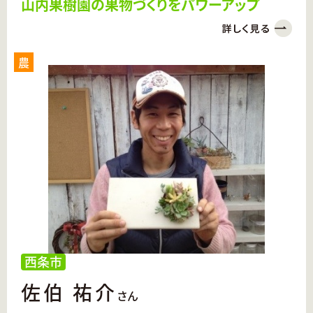
山内果樹園の果物づくりをパワーアップ
農
西条市
佐伯 祐介
さん