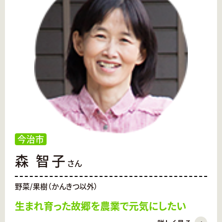
今治市
森 智子
さん
野菜/果樹（かんきつ以外）
生まれ育った故郷を農業で元気にしたい