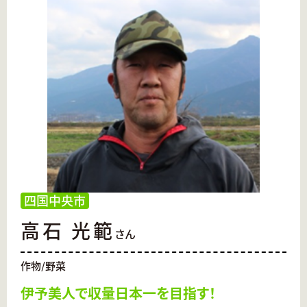
四国中央市
高石 光範
さん
作物/野菜
伊予美人で収量日本一を目指す！