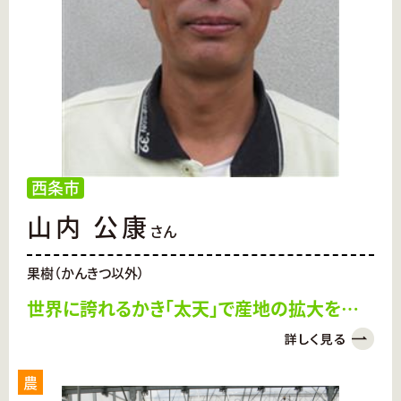
西条市
山内 公康
さん
果樹（かんきつ以外）
世界に誇れるかき「太天」で産地の拡大を指
す！
農