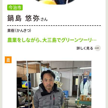
今治市
鍋島 悠弥
さん
果樹（かんきつ）
農業をしながら、大三島でグリーンツーリズム
を推進
農