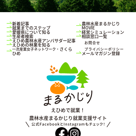
新着記事
農林水産まるかじり
就業までのステップ
MOVIE
愛媛県について知る
経営シミュレーション
生産者検索
相談窓口一覧
えひめ農林水産アンバサダー記事
お問合せ
えひめの林業を知る
さくら
一次産業女子ネットワーク・
プライバシーポリシー
ひめ
メールマガジン登録
えひめで就業！
農林水産まるかじり
就業支援サイト