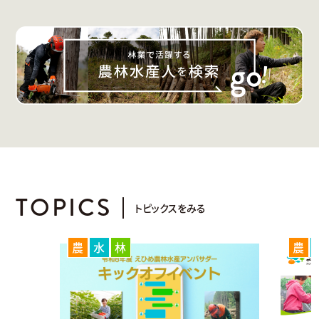
TOPICS
トピックスをみる
農
水
林
農