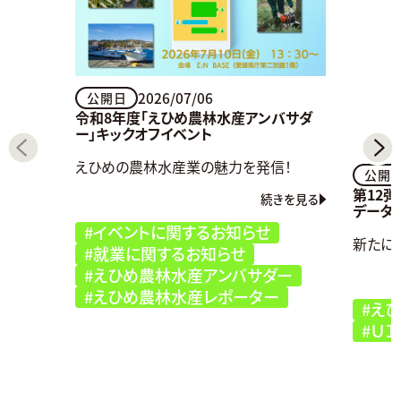
2026/07/06
公開日
令和8年度「えひめ農林水産アンバサダ
ー」キックオフイベント
えひめの農林水産業の魅力を発信！
公開
第12
続きを見る
データ
#イベントに関するお知らせ
新たに
#就業に関するお知らせ
#えひめ農林水産アンバサダー
#えひめ農林水産レポーター
#え
#ＵＩ