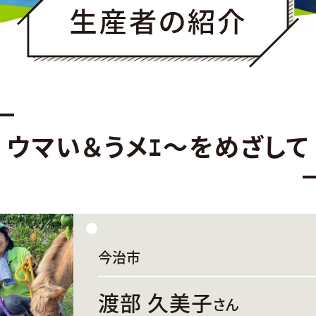
ウマい＆うメｴ～をめざして
今治市
渡部 久美子
さん