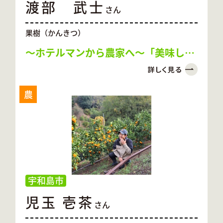
渡部 武士
さん
果樹（かんきつ）
～ホテルマンから農家へ～「美味しい
感動の瓶詰」をお届けしたい
農
宇和島市
児玉 壱茶
さん