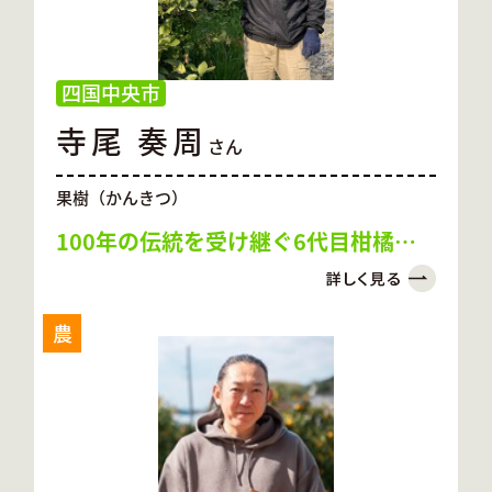
四国中央市
寺尾 奏周
さん
果樹（かんきつ）
100年の伝統を受け継ぐ6代目柑橘農
家
農