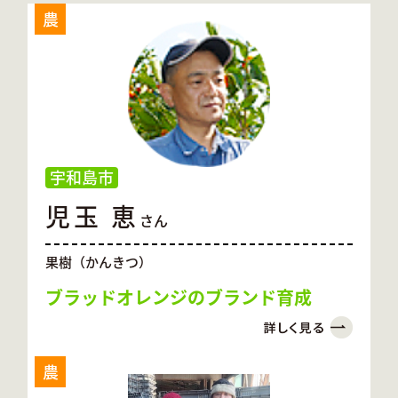
農
宇和島市
児玉 恵
さん
果樹（かんきつ）
ブラッドオレンジのブランド育成
農