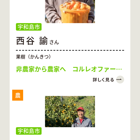
宇和島市
西谷 諭
さん
果樹（かんきつ）
非農家から農家へ コルレオファーム
に込めた思い
農
宇和島市