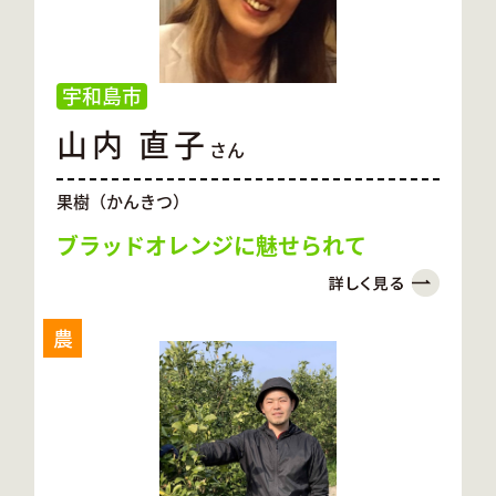
宇和島市
山内 直子
さん
果樹（かんきつ）
ブラッドオレンジに魅せられて
農