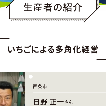
いちごによる多角化経営
西条市
日野 正一
さん