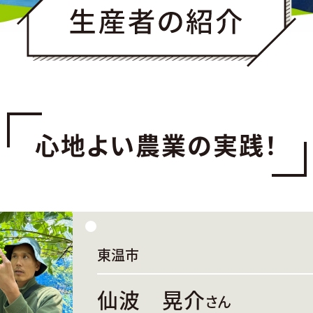
心地よい農業の実践！
東温市
仙波 晃介
さん