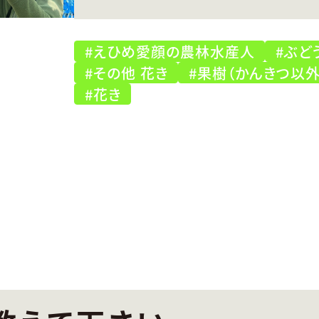
#えひめ愛顔の農林水産人
#ぶど
#その他 花き
#果樹（かんきつ以外
#花き