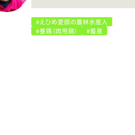
#えひめ愛顔の農林水産人
#養鶏（肉用鶏）
#畜産