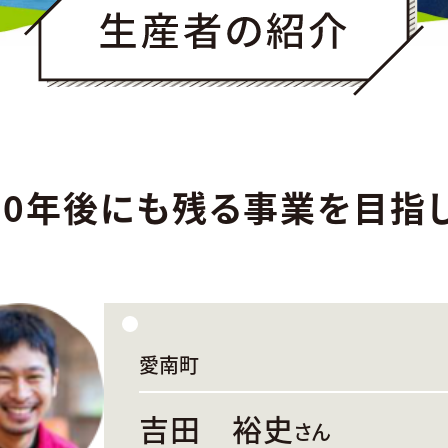
00年後にも残る事業を目指
愛南町
吉田 裕史
さん