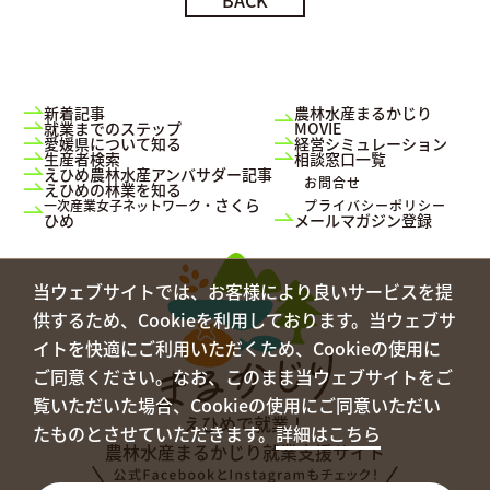
新着記事
農林水産まるかじり
就業までのステップ
MOVIE
愛媛県について知る
経営シミュレーション
生産者検索
相談窓口一覧
えひめ農林水産アンバサダー記事
お問合せ
えひめの林業を知る
さくら
一次産業女子ネットワーク・
プライバシーポリシー
ひめ
メールマガジン登録
当ウェブサイトでは、お客様により良いサービスを提
供するため、Cookieを利用しております。当ウェブサ
イトを快適にご利用いただくため、Cookieの使用に
ご同意ください。なお、このまま当ウェブサイトをご
覧いただいた場合、Cookieの使用にご同意いただい
えひめで就業！
たものとさせていただきます。
詳細はこちら
農林水産まるかじり
就業支援サイト