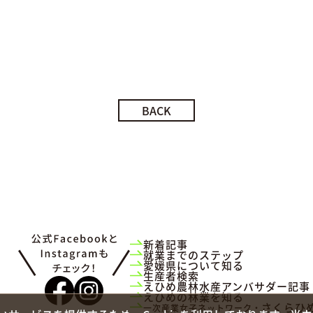
BACK
新着記事
就業までのステップ
愛媛県について知る
生産者検索
えひめ農林水産アンバサダー記事
えひめの林業を知る
さくらひ
一次産業女子ネットワーク・