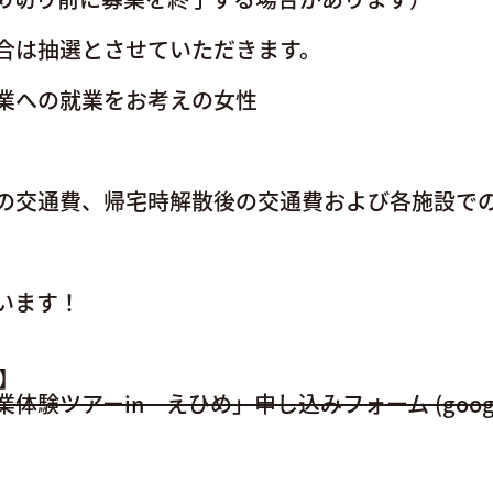
合は抽選とさせていただきます。
業への就業をお考えの女性
料
の交通費、帰宅時解散後の交通費および各施設で
います！
 】
験ツアーin えひめ」申し込みフォーム (google