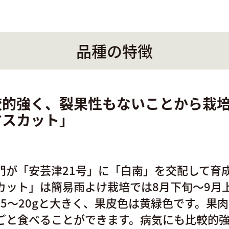
品種の特徴
較的強く、裂果性もないことから栽
マスカット」
門が「安芸津21号」に「白南」を交配して育
カット」は簡易雨よけ栽培では8月下旬～9月
15～20gと大きく、果皮色は黄緑色です。果
ごと食べることができます。病気にも比較的