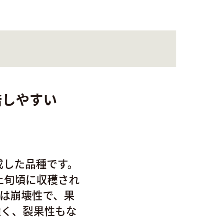
培しやすい
成した品種です。
上旬頃に収穫され
肉は崩壊性で、果
強く、裂果性もな