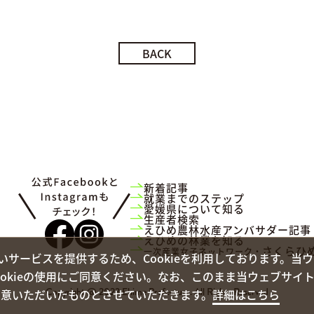
BACK
新着記事
就業までのステップ
愛媛県について知る
生産者検索
えひめ農林水産アンバサダー記事
えひめの林業を知る
さくらひ
一次産業女子ネットワーク・
サービスを提供するため、Cookieを利用しております。当
okieの使用にご同意ください。なお、このまま当ウェブサイ
Copyright @ 2023 Ehime Prefecture. All Rights Reserved
ご同意いただいたものとさせていただきます。
詳細はこちら