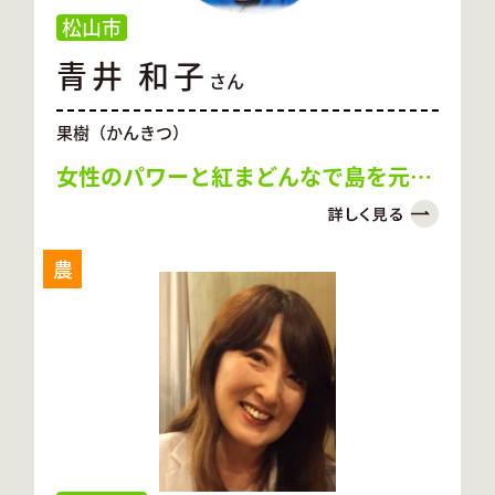
松山市
青井 和子
さん
果樹（かんきつ）
女性のパワーと紅まどんなで島を元気
に！
農