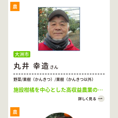
農
大洲市
丸井 幸造
さん
野菜/果樹（かんきつ）/果樹（かんきつ以外）
施設柑橘を中心とした高収益農業の実
現
農