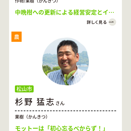
作物/果樹（かんきつ）
中晩柑への更新による経営安定とイノ
シシ対策
農
松山市
杉野 猛志
さん
果樹（かんきつ）
モットーは「初心忘るべからず！」