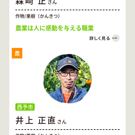
森崎 正
さん
作物/果樹（かんきつ）
農業は人に感動を与える職業
農
西予市
井上 正直
さん