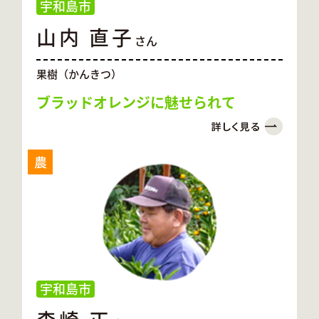
宇和島市
山内 直子
さん
果樹（かんきつ）
ブラッドオレンジに魅せられて
農
宇和島市