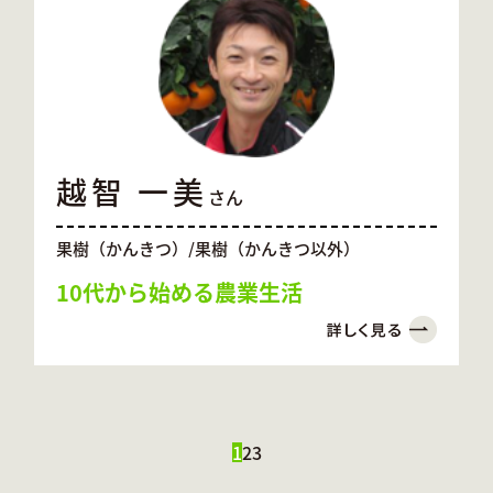
越智 一美
さん
果樹（かんきつ）/果樹（かんきつ以外）
10代から始める農業生活
1
2
3