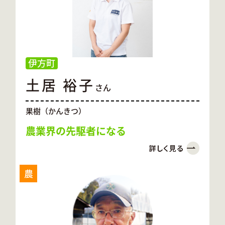
伊方町
土居 裕子
さん
果樹（かんきつ）
農業界の先駆者になる
農