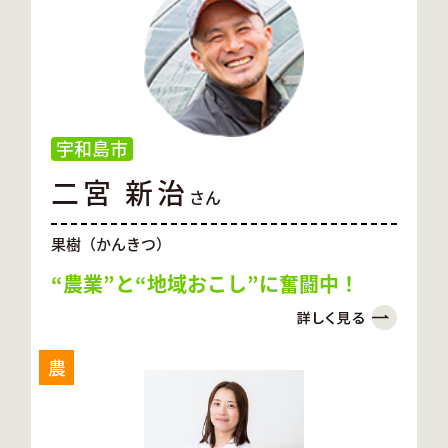
宇和島市
二宮 新治
さん
果樹（かんきつ）
“農業”と“地域おこし”に奮闘中！
農