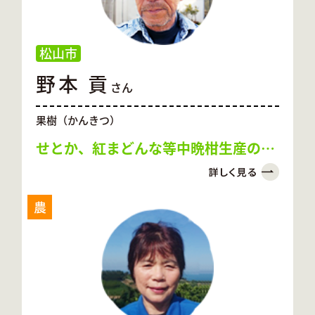
松山市
野本 貢
さん
果樹（かんきつ）
せとか、紅まどんな等中晩柑生産のト
ップランナー
農