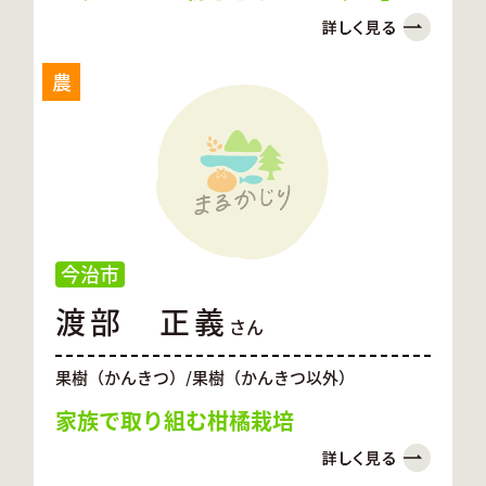
農
今治市
渡部 正義
さん
果樹（かんきつ）/果樹（かんきつ以外）
家族で取り組む柑橘栽培