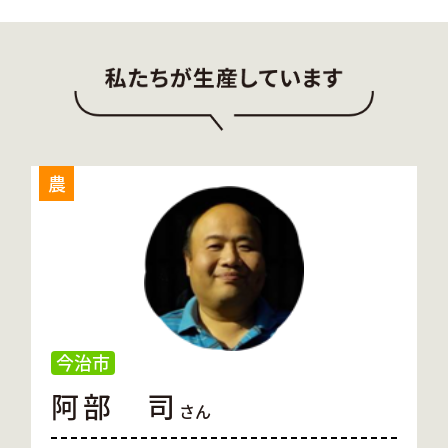
農
今治市
阿部 司
さん