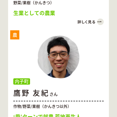
野菜/果樹（かんきつ）
生業としての農業
農
内子町
鷹野 友紀
さん
作物/野菜/果樹（かんきつ以外）
‘愛’ターンで就農 荒地再生人