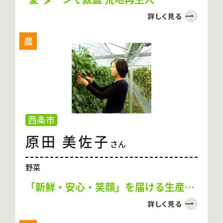
農
西条市
原田 美佐子
さん
野菜
「新鮮・安心・笑顔」を届ける生産者
を目指して日々努力