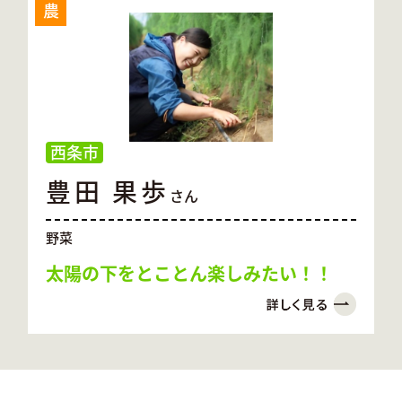
農
西条市
豊田 果歩
さん
野菜
太陽の下をとことん楽しみたい！！