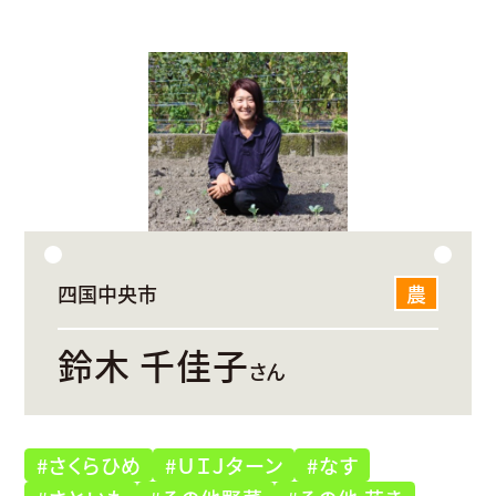
四国中央市
農
鈴木 千佳子
さん
#さくらひめ
#ＵＩＪターン
#なす