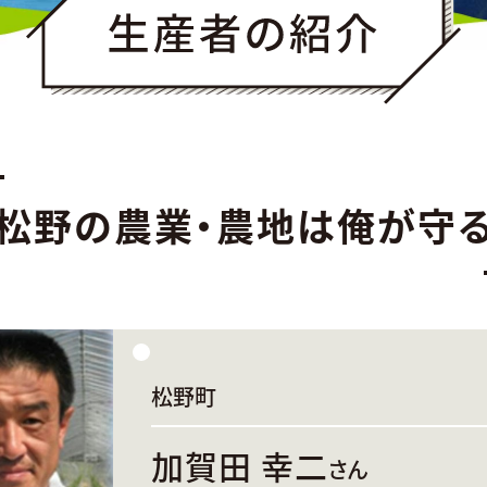
松野の農業・農地は俺が守
松野町
加賀田 幸二
さん