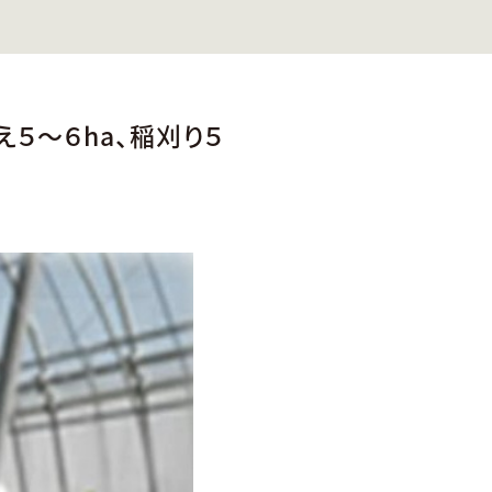
え５～６ha、稲刈り５