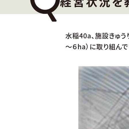
経営状況を
水稲40a、施設きゅう
～６ha）に取り組ん