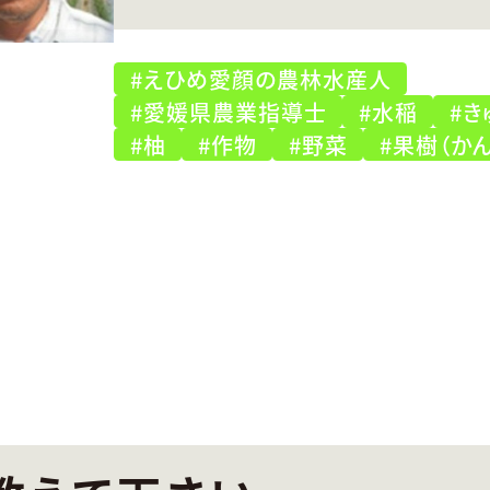
#えひめ愛顔の農林水産人
#愛媛県農業指導士
#水稲
#き
#柚
#作物
#野菜
#果樹（か