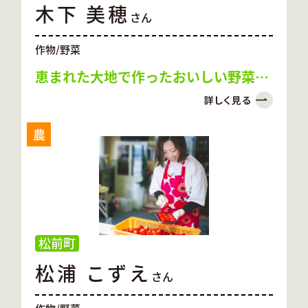
木下 美穂
さん
作物/野菜
恵まれた大地で作ったおいしい野菜を
消費者の皆様へ
農
松前町
松浦 こずえ
さん