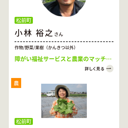
松前町
小林 裕之
さん
作物/野菜/果樹（かんきつ以外）
障がい福祉サービスと農業のマッチン
グを目指す
農
松前町