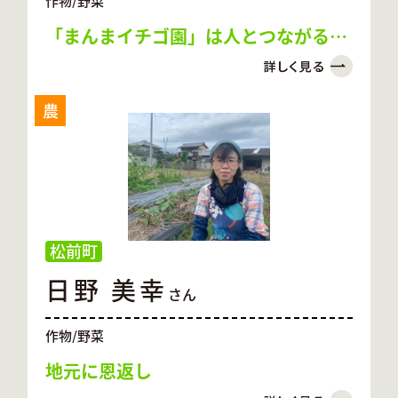
作物/野菜
「まんまイチゴ園」は人とつながる場
所。おいしいイチゴと癒しを届けま
す！
農
松前町
日野 美幸
さん
作物/野菜
地元に恩返し