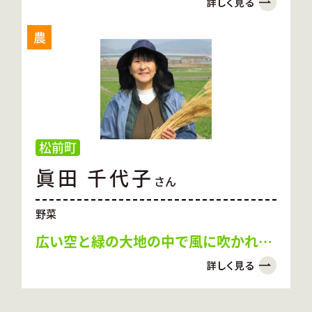
農
松前町
眞田 千代子
さん
野菜
広い空と緑の大地の中で風に吹かれて
働く幸せ