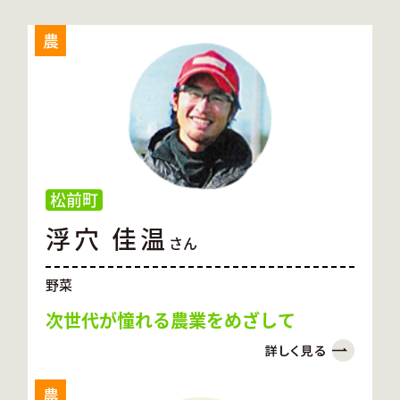
農
松前町
浮穴 佳温
さん
野菜
次世代が憧れる農業をめざして
農