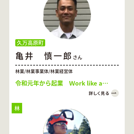
久万高原町
亀井 慎一郎
さん
林業/林業事業体/林業経営体
令和元年から起業 Ｗork like a
beaver.
林