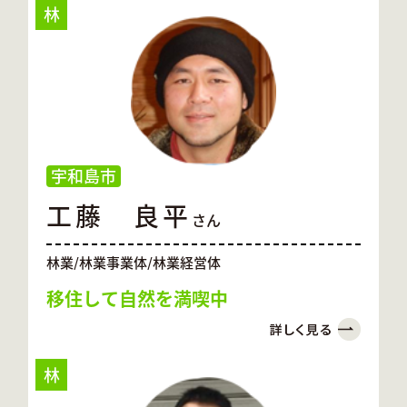
林
宇和島市
工藤 良平
さん
林業/林業事業体/林業経営体
移住して自然を満喫中
林