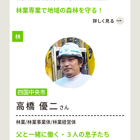
林業専業で地域の森林を守る！
林
四国中央市
高橋 優二
さん
林業/林業事業体/林業経営体
父と一緒に働く・３人の息子たち