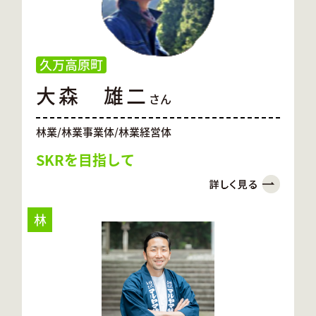
久万高原町
大森 雄二
さん
林業/林業事業体/林業経営体
SKRを目指して
林