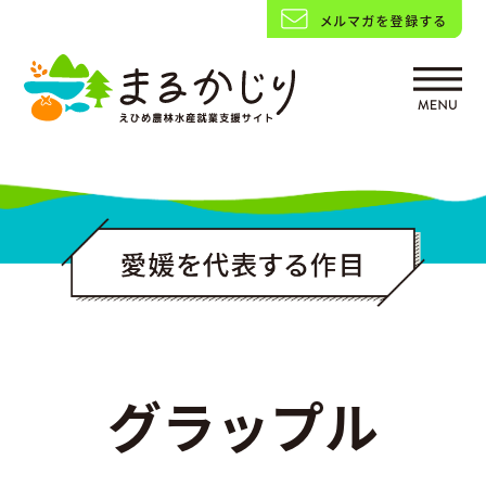
グラップル