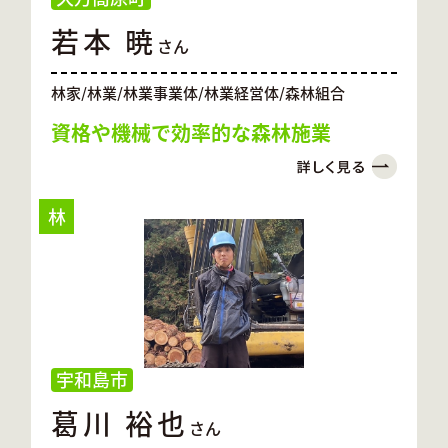
若本 暁
さん
林家/林業/林業事業体/林業経営体/森林組合
資格や機械で効率的な森林施業
林
宇和島市
葛川 裕也
さん