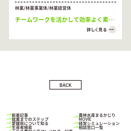
林業/林業事業体/林業経営体
チームワークを活かして効率よく素材
生産
BACK
新着記事
農林水産まるかじり
就業までのステップ
MOVIE
愛媛県について知る
経営シミュレーション
生産者検索
相談窓口一覧